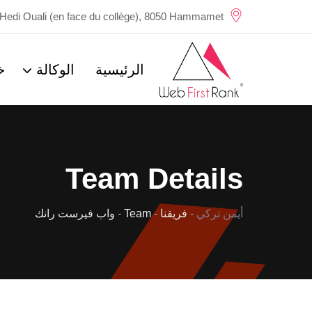
Ski
Hedi Ouali (en face du collège), 8050 Hammamet
t
conten
الرئيسية
الوكالة
خ
Team Details
أيمن تركي
-
فريقنا
-
Team
-
واب فيرست رانك