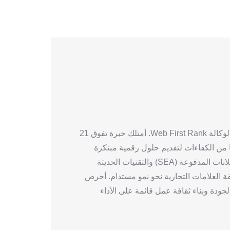
أنا أيمن التركي، المؤسس والرئيس التنفيذي لوكالة Web First Rank. أمتلك خبرة تفوق 21
 من الكفاءات لتقديم حلول رقمية مبتكرة
قائمة على الأداء. شغفي بالسيو (SEO) والإعلانات المدفوعة (SEA) والتقنيات الحديثة
ة العلامات التجارية نحو نمو مستدام. أحرص
ودة وبناء ثقافة عمل قائمة على الأداء