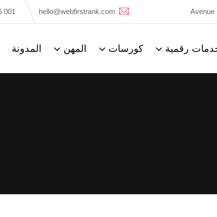
6 001
hello@webfirstrank.com
Avenue 
دمات رقمية
كورسات
المهن
المدونة