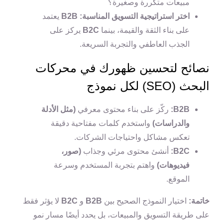
مبيعات متكررة وصغيرة؟
اختر استراتيجية التسويق المناسبة:
B2B
يعتمد
على بناء الثقة والقيمة، بينما
B2C
يركز على
الجذب العاطفي والتجربة السريعة.
نصائح لتحسين ظهورك في محركات
البحث (SEO) لكل نموذج
B2B:
ركّز على بناء محتوى معرفي
(مثل الأدلة
والدراسات)
واستخدم كلمات مفتاحية دقيقة
تعكس مشاكل واحتياجات الشركات.
B2C:
أنشئ محتوى مرئي وجذاب
(صور،
فيديوهات)
واهتم بتجربة المستخدم وسرعة
الموقع.
خاتمة:
اختيار النموذج الصحيح بين
B2B
و
B2C
لا يؤثر فقط
على طريقة التسويق والمبيعات، بل يحدد أيضًا مسار نمو