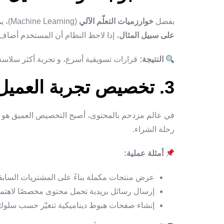
بفضل
خوارزميات التعلّم الآلي
(Machine Learning)، يمكن اليوم للذكاء الاصطناعي أن يتنبأ بالخطوات التالية لكل مستخدم.
على سبيل المثال
، إذا لاحظ النظام أن المستخدم أضاف 
النتيجة:
قرارات تسويقية أسرع، و تجربة أكثر سلاسة 
3. تخصيص تجربة العميل (Hyper Personalization)
في عالم مزدحم بالمحتوى، أصبح التخصيص العميق هو 
رحلة الشراء.
أمثلة عملية:
عرض منتجات مكملة بناءً على المشتريات السابق
إرسال رسائل بريدية تحمل محتوى مخصصًا لاهتما
إنشاء صفحات هبوط ديناميكية تتغيّر حسب سلوك ا