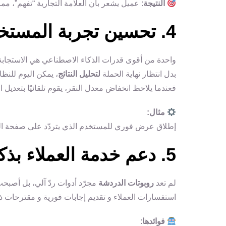
النتيجة
: عميل يشعر بأن العلامة التجارية “تفهم”، مما
4. تحسين تجربة المستخدم اللحظية (Real-Time Optimization)
واحدة من أقوى قدرات الذكاء الاصطناعي هي الاستجابة 
بدل انتظار نهاية الحملة
لتحليل النتائج
، يمكن اليوم للنظا
فعندما يلاحظ انخفاض معدل النقر، يقوم تلقائيًا بتعديل ا
مثال:
إطلاق عرض فوري للمستخدم الذي يتردّد على صفحة الم
5. دعم خدمة العملاء بذكاء من خلال Chatbots
لم تعد
روبوتات الدردشة
مجرّد أدوات ردّ آلي، بل أصبحت
استفسارات العملاء و تقديم إجابات فورية و مقترحات ذ
فوائدها
: