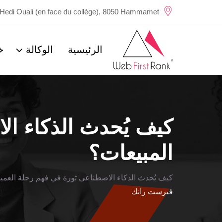
Ski
Hedi Ouali (en face du collège), 8050 Hammamet
t
conten
الرئيسية
الوكالة
خ
كيف يُحدث الذكاء ال
المبيعات؟
كيف يُحدث الذكاء الاصطناعي ثورة في فهم رحلة العميل
فيرست رانك