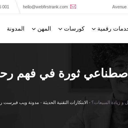
6 001
hello@webfirstrank.com
Avenue 
دمات رقمية
كورسات
المهن
المدونة
اصطناعي ثورة في فهم رحلة
 و زيادة المبيعات؟
-
الابتكارات التقنية الحديثة
-
مدونة ويب فيرست ران