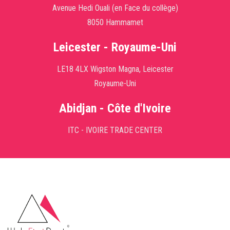
Avenue Hedi Ouali (en Face du collège)
8050 Hammamet
Leicester - Royaume-Uni
LE18 4LX Wigston Magna, Leicester
Royaume-Uni
Abidjan - Côte d'Ivoire
ITC - IVOIRE TRADE CENTER