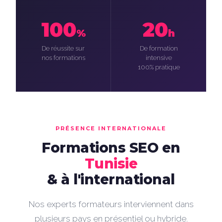
100
20
%
h
De réussite sur
De formation
nos formations
intensive
100% pratique
PRÉSENCE INTERNATIONALE
Formations SEO en
Tunisie
& à l'international
Nos experts formateurs interviennent dans
plusieurs pays en présentiel ou hybride.