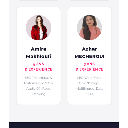
Amira
Azhar
Makhloufi
MECHERGUI
5 ANS
3 ANS
D'EXPÉRIENCE
D'EXPÉRIENCE
SEO Technique &
SEO WordPress,
Performance Web,
On/Off Page,
Audit, Off-Page,
Multilingue, Data
Tracking
SEO