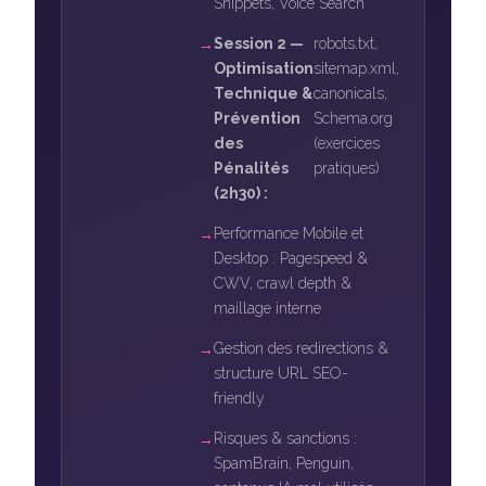
Snippets, Voice Search
Session 2 —
robots.txt,
Optimisation
sitemap.xml,
Technique &
canonicals,
Prévention
Schema.org
des
(exercices
Pénalités
pratiques)
(2h30) :
Performance Mobile et
Desktop : Pagespeed &
CWV, crawl depth &
maillage interne
Gestion des redirections &
structure URL SEO-
friendly
Risques & sanctions :
SpamBrain, Penguin,