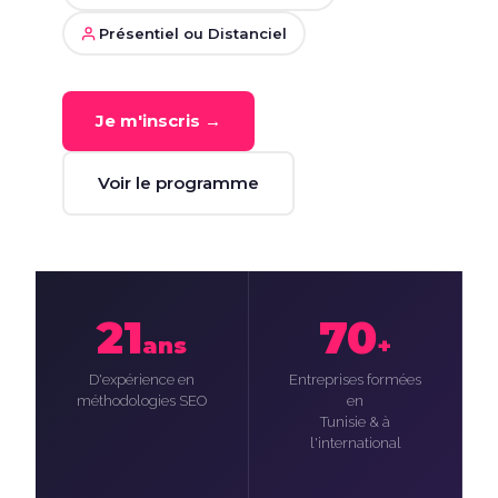
Présentiel ou Distanciel
Je m'inscris →
Voir le programme
21
70
ans
+
D'expérience en
Entreprises formées
méthodologies SEO
en
Tunisie & à
l'international