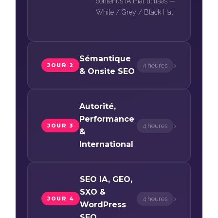
contenus IA mal utilisés —
White / Grey / Black Hat
Sémantique
›
4 heures
JOUR 2
& Onsite SEO
Autorité,
Performance
›
4 heures
JOUR 3
&
International
SEO IA, GEO,
SXO &
›
4 heures
JOUR 4
WordPress
SEO