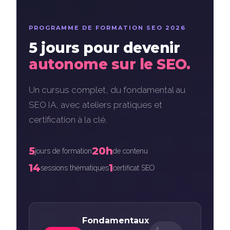
PROGRAMME DE FORMATION SEO 2026
5 jours pour devenir
autonome sur le SEO.
Un cursus complet, du fondamental au
SEO IA, avec ateliers pratiques et
certification à la clé.
5
20h
jours de formation
de contenu
14
1
sessions thématiques
certificat SEO
Fondamentaux
4