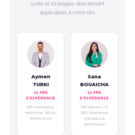
outils et stratégies directement
applicables à votre site.
Aymen
Sana
TURKI
BOUAICHA
21 ANS
12 ANS
D'EXPÉRIENCE
D'EXPÉRIENCE
SEO stratégique,
SEO éditorial, UX
Netlinking, SEO IA,
SEO, Expérience
Performance
Utilisateur &
Sémantique