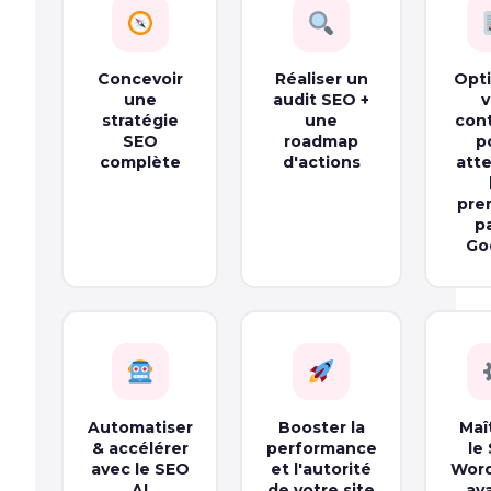
Concevoir
Réaliser un
Opti
une
audit SEO +
v
stratégie
une
con
SEO
roadmap
p
complète
d'actions
atte
pre
p
Go
Automatiser
Booster la
Maî
& accélérer
performance
le
avec le SEO
et l'autorité
Word
AI
de votre site
av