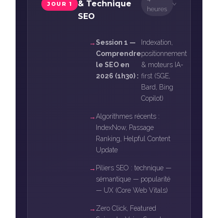
& Technique
JOUR 1
›
heures
SEO
Session 1 —
Indexation,
Comprendre
positionnement
le SEO en
& moteurs IA-
2026 (1h30) :
first (SGE,
Bard, Bing
Copilot)
Algorithmes récents :
IndexNow, Passage
Ranking, Helpful Content
Update
Piliers SEO : technique —
sémantique — popularité
— UX (Core Web Vitals)
Zero Click, Featured