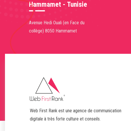
Hammamet - Tunisie
Avenue Hedi Ouali (en Face du
collège) 8050 Hammamet
Web First Rank est une agence de communication
digitale à très forte culture et conseils.