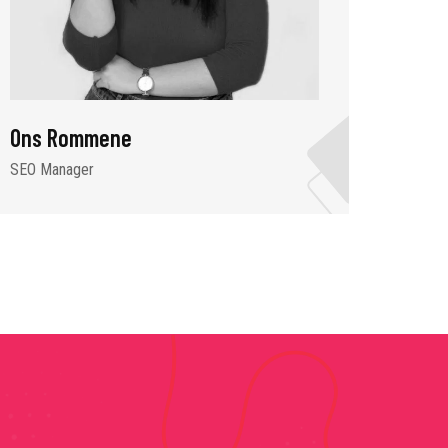
Ons Rommene
Malek
SEO Manager
Graphic