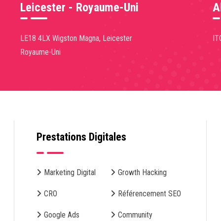
Leicester - Royaume-Uni
A
LE18 4LX Wigston Magna, Leicester
IT
Royaume-Uni
Prestations Digitales
Marketing Digital
Growth Hacking
CRO
Référencement SEO
Google Ads
Community