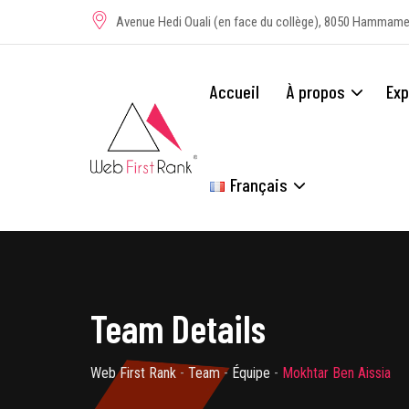
Skip
Avenue Hedi Ouali (en face du collège), 8050 Hammame
to
content
Accueil
À propos
Exp
Français
Team Details
Web First Rank
-
Team
-
Équipe
-
Mokhtar Ben Aissia