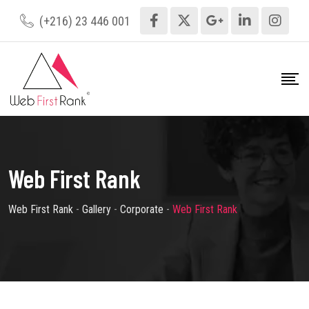
Skip
(+216) 23 446 001
to
content
Web First Rank
Web First Rank
-
Gallery
-
Corporate
-
Web First Rank