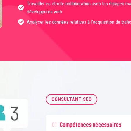
Travailler en étroite collaboration avec les équipes m
développeurs web
Analyser les données relatives à l'acquisition de traf
CONSULTANT SEO
01
Compétences nécessaires