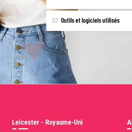
02
Outils et logiciels utilisés
Leicester - Royaume-Uni
A