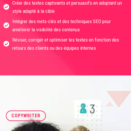
Créer des textes captivants et persuasifs en adoptant un
style adapté à la cible
Intégrer des mots-clés et des techniques SEO pour
améliorer la visibilité des contenus
Réviser, corriger et optimiser les textes en fonction des
retours des clients ou des équipes internes
COPYWRITER