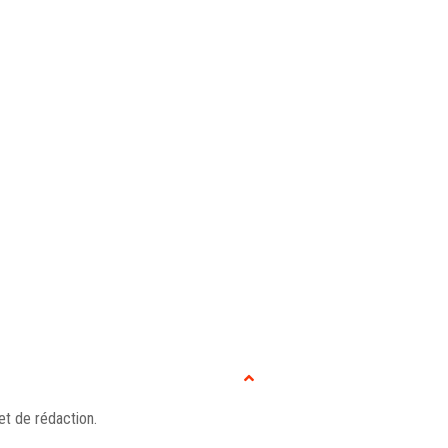
ur accroître son efficacité
les partager avec le client
et de rédaction.
.