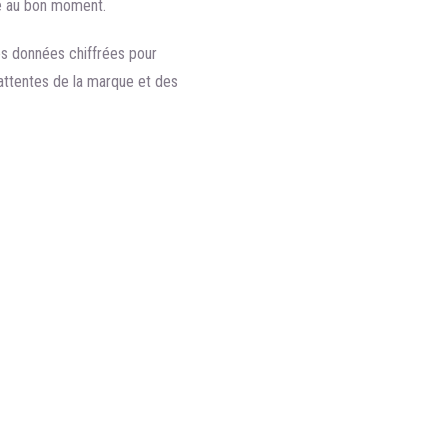
e au bon moment.
 des données chiffrées pour
attentes de la marque et des
SOCIAL MEDIA MANAGER
Mission principale