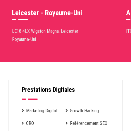
Leicester - Royaume-Uni
A
LE18 4LX Wigston Magna, Leicester
IT
Royaume-Uni
Prestations Digitales
Marketing Digital
Growth Hacking
CRO
Référencement SEO