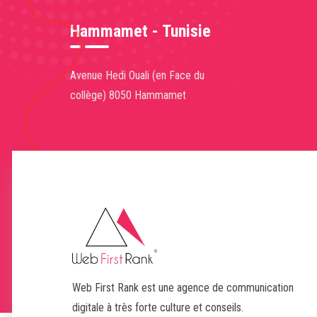
Hammamet - Tunisie
Avenue Hedi Ouali (en Face du
collège) 8050 Hammamet
Web First Rank est une agence de communication
digitale à très forte culture et conseils.