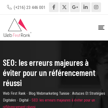
Skip
(+216) 23 446 001
to
content
SEO: les erreurs majeures à
éviter pour un référencement
réussi
Web First Rank
-
Blog Webmarketing Tunisie : Astuces Et Stratégies
Digitales
-
Digital
-
SEO: les erreurs majeures à éviter pour un
référencement réussi