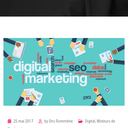
25 mai 2017
by
Ons Romméne
Digital
,
Moteurs de