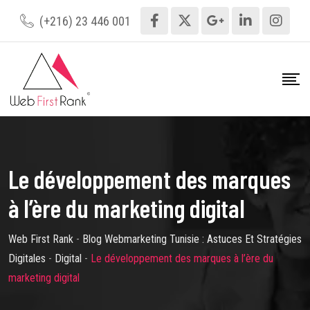
Skip
(+216) 23 446 001
to
content
Le développement des marques
à l’ère du marketing digital
Web First Rank
-
Blog Webmarketing Tunisie : Astuces Et Stratégies
Digitales
-
Digital
-
Le développement des marques à l’ère du
marketing digital