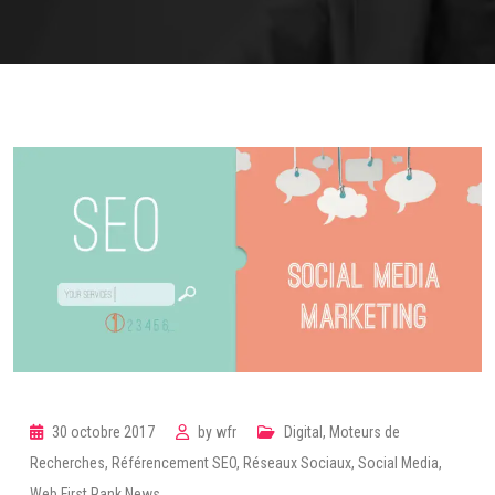
30 octobre 2017
by
wfr
Digital
,
Moteurs de
Recherches
,
Référencement SEO
,
Réseaux Sociaux
,
Social Media
,
Web First Rank News