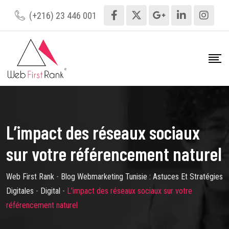
Skip
(+216) 23 446 001
to
content
L’impact des réseaux sociaux
sur votre référencement naturel
Web First Rank
-
Blog Webmarketing Tunisie : Astuces Et Stratégies
Digitales
-
Digital
-
L’impact des réseaux sociaux sur votre
référencement naturel