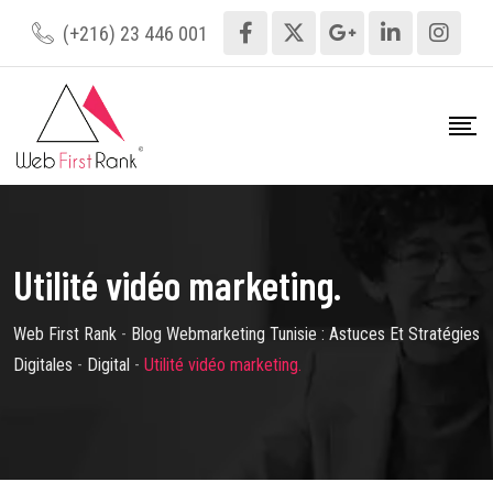
Skip
(+216) 23 446 001
to
content
Utilité vidéo marketing.
Web First Rank
-
Blog Webmarketing Tunisie : Astuces Et Stratégies
Digitales
-
Digital
-
Utilité vidéo marketing.