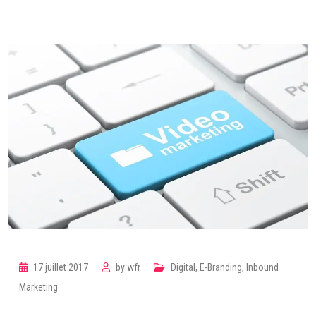
17 juillet 2017
by
wfr
Digital
,
E-Branding
,
Inbound
Marketing