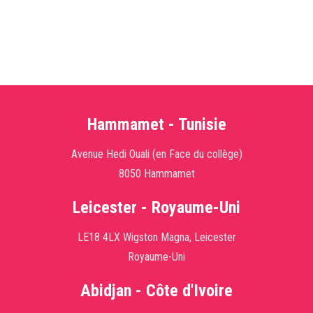
Hammamet - Tunisie
Avenue Hedi Ouali (en Face du collège)
8050 Hammamet
Leicester - Royaume-Uni
LE18 4LX Wigston Magna, Leicester
Royaume-Uni
Abidjan - Côte d'Ivoire