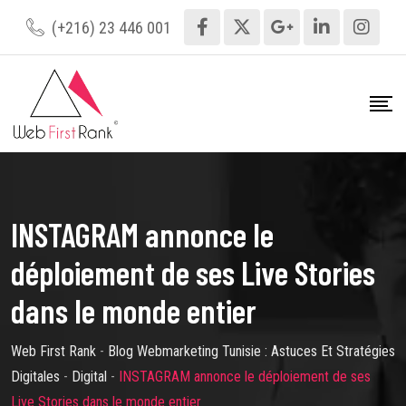
Skip
(+216) 23 446 001
to
content
INSTAGRAM annonce le
déploiement de ses Live Stories
dans le monde entier
Web First Rank
-
Blog Webmarketing Tunisie : Astuces Et Stratégies
Digitales
-
Digital
-
INSTAGRAM annonce le déploiement de ses
Live Stories dans le monde entier