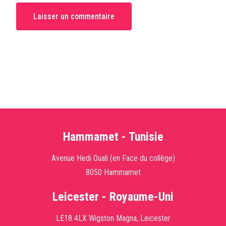
Hammamet - Tunisie
Avenue Hedi Ouali (en Face du collège)
8050 Hammamet
Leicester - Royaume-Uni
LE18 4LX Wigston Magna, Leicester