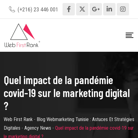
Skip
(+216) 23 446 001
to
content
Quel impact de la pandémie
covid-19 sur le marketing digital
?
Web First Rank
-
Blog Webmarketing Tunisie : Astuces Et Stratégies
Digitales
-
Agency News
-
Quel impact de la pandémie covid-19 sur
le marketing digital ?