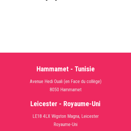
Hammamet - Tunisie
Avenue Hedi Ouali (en Face du collège)
8050 Hammamet
Leicester - Royaume-Uni
LE18 4LX Wigston Magna, Leicester
Royaume-Uni