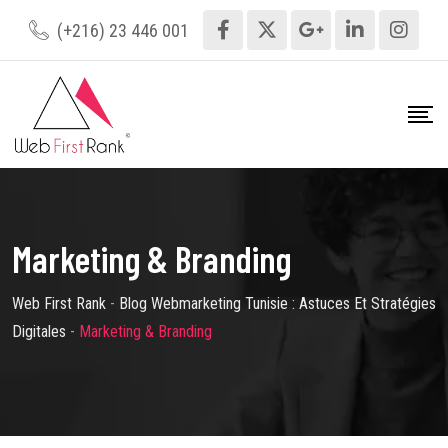
Skip
(+216) 23 446 001
to
content
Marketing & Branding
Web First Rank
-
Blog Webmarketing Tunisie : Astuces Et Stratégies
Digitales
-
Marketing & Branding